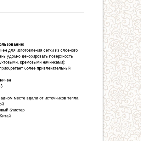
пользованию
чен для изготовления сетки из слоеного
чень удобно декорировать поверхность
руктовыми, кремовыми начинками);
 приобретает более привлекательный
аничен
3
ладном месте вдали от источников тепла
ой
овый блистер
Китай