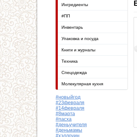
Ингредиенты
#ПП
Инвентарь
Упаковка и посуда
Книги и журналы
Техника
Спецодежда
Молекулярная кухня
#новыйгод
#23февраля
#14февраля
#8марта
#пасха
#деньучителя
#деньмамы
#хэллоуин