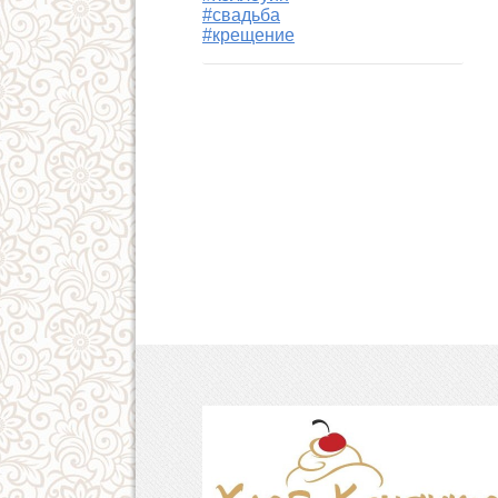
#свадьба
#крещение