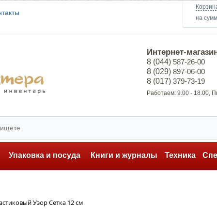
Корзин
нтакты
на сум
Интернет-магази
8 (044)
587-26-00
8 (029)
897-06-00
8 (017)
379-73-19
Работаем: 9.00 - 18.00, 
ь
Упаковка и посуда
Книги и журналы
Техника
Сп
астиковый Узор Сетка 12 см