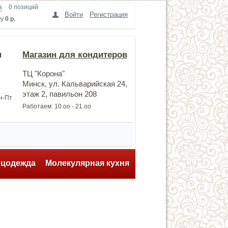
а
0 позиций
Войти
Регистрация
му
0 р.
н
Магазин для кондитеров
ТЦ "Корона"
Минск, ул. Кальварийская 24,
этаж 2, павильон 208
Пн-Пт
Работаем: 10.оо - 21.оо
ецодежда
Молекулярная кухня