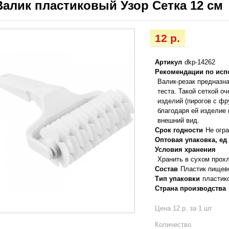
Валик пластиковый Узор Сетка 12 см
12 р.
Артикул
dkp-14262
Рекомендации по ис
Валик-резак предназна
теста. Такой сеткой о
изделий (пирогов с ф
благодаря ей изделие
внешний вид.
Срок годности
Не огр
Оптовая упаковка, ед
Условия хранения
Хранить в сухом прох
Состав
Пластик пищев
Тип упаковки
пластик
Страна производства
Цена 12 р. за 1 шт
Количество