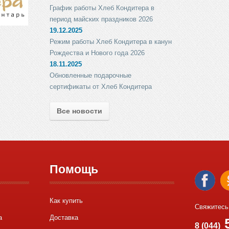
График работы Хлеб Кондитера в
период майских праздников 2026
19.12.2025
Режим работы Хлеб Кондитера в канун
Рождества и Нового года 2026
18.11.2025
Обновленные подарочные
сертификаты от Хлеб Кондитера
Все новости
Помощь
Как купить
Свяжитесь
а
Доставка
5
8 (044)