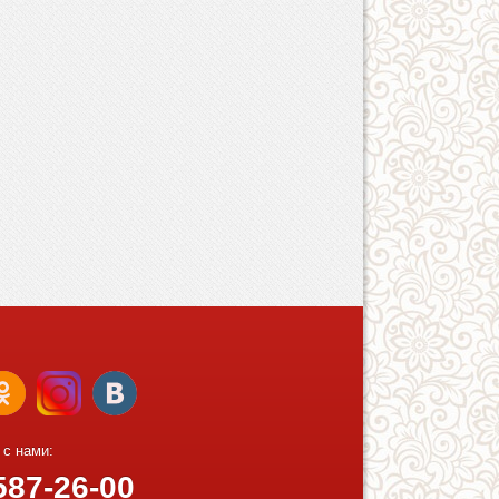
 с нами:
87-26-00