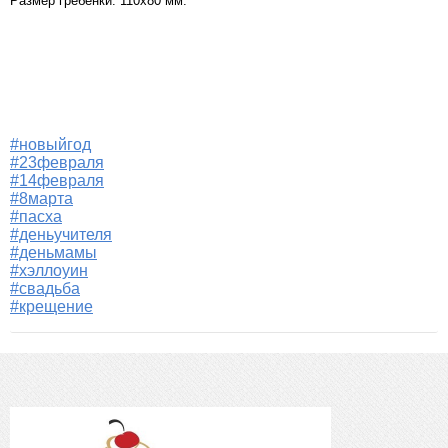
Размер гребенки: 110х80 мм.
#новыйгод
#23февраля
#14февраля
#8марта
#пасха
#деньучителя
#деньмамы
#хэллоуин
#свадьба
#крещение