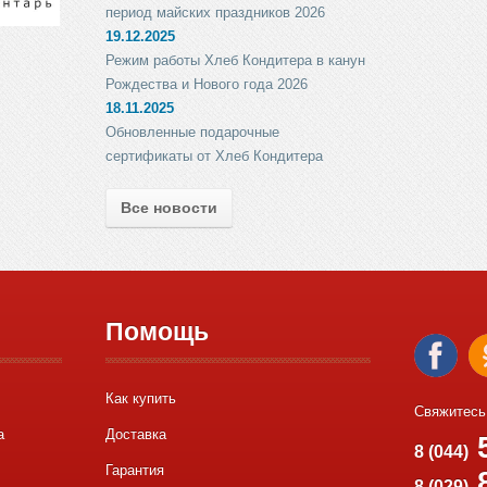
период майских праздников 2026
19.12.2025
Режим работы Хлеб Кондитера в канун
Рождества и Нового года 2026
18.11.2025
Обновленные подарочные
сертификаты от Хлеб Кондитера
Все новости
Помощь
Как купить
Свяжитесь
а
Доставка
5
8 (044)
Гарантия
8
8 (029)