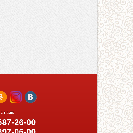
 с нами:
87-26-00
97-06-00