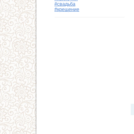
#свадьба
#крещение