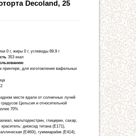
торта Decoland, 25
лки 0 г, жиры 0 г, углеводы 89,9 г
сть
353 ккал
пользованию
м принтере, для изготовления вафельных
яца
2
ладном месте вдали от солнечных лучей
5 градусов Цельсия и относительной
более 70%
хмал, мальтодекстрин, глицерин, сахар,
 краситель: диоксид титана (E171),
ллическая (E460i), гуммиарабик (E414),