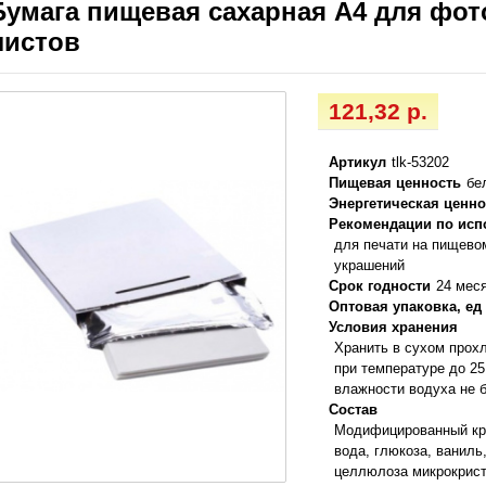
Бумага пищевая сахарная А4 для фото
листов
121,32 р.
Артикул
tlk-53202
Пищевая ценность
бе
Энергетическая ценно
Рекомендации по ис
для печати на пищево
украшений
Срок годности
24 мес
Оптовая упаковка, ед
Условия хранения
Хранить в сухом прох
при температуре до 2
влажности водуха не 
Состав
Модифицированный кра
вода, глюкоза, ваниль,
целлюлоза микрокриста