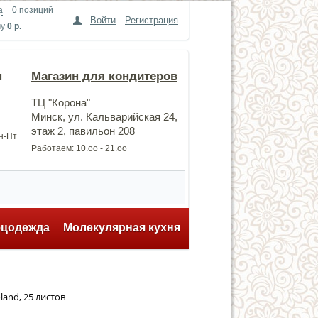
а
0 позиций
Войти
Регистрация
му
0 р.
н
Магазин для кондитеров
ТЦ "Корона"
Минск, ул. Кальварийская 24,
этаж 2, павильон 208
Пн-Пт
Работаем: 10.оо - 21.оо
ецодежда
Молекулярная кухня
and, 25 листов