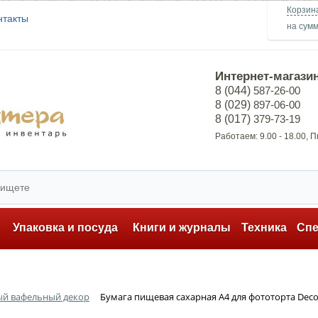
Корзин
нтакты
на сум
Интернет-магази
8 (044)
587-26-00
8 (029)
897-06-00
8 (017)
379-73-19
Работаем: 9.00 - 18.00, 
ь
Упаковка и посуда
Книги и журналы
Техника
Сп
ый вафельный декор
Бумага пищевая сахарная А4 для фототорта Decol