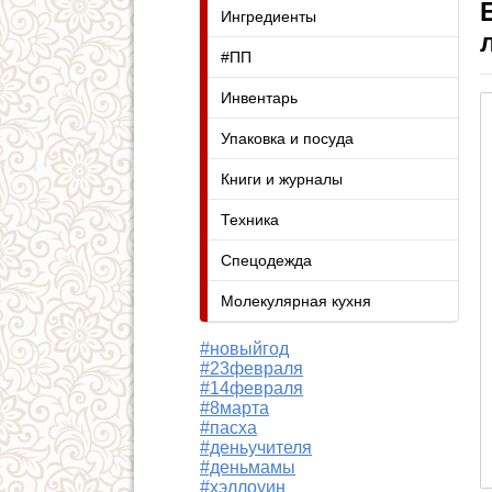
Ингредиенты
#ПП
Инвентарь
Упаковка и посуда
Книги и журналы
Техника
Спецодежда
Молекулярная кухня
#новыйгод
#23февраля
#14февраля
#8марта
#пасха
#деньучителя
#деньмамы
#хэллоуин