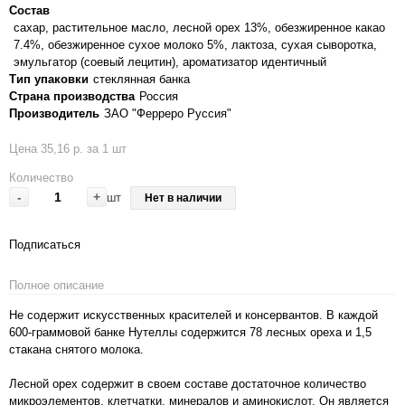
Состав
сахар, растительное масло, лесной орех 13%, обезжиренное какао
7.4%, обезжиренное сухое молоко 5%, лактоза, сухая сыворотка,
эмульгатор (соевый лецитин), ароматизатор идентичный
Тип упаковки
стеклянная банка
Страна производства
Россия
Производитель
ЗАО "Ферреро Руссия"
Цена 35,16 р. за 1 шт
Количество
-
+
шт
Нет в наличии
Подписаться
Полное описание
Не содержит искусственных красителей и консервантов. В каждой
600-граммовой банке Нутеллы содержится 78 лесных ореха и 1,5
стакана снятого молока.
Лесной орех содержит в своем составе достаточное количество
микроэлементов, клетчатки, минералов и аминокислот. Он является