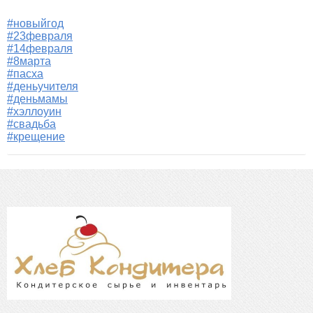
#новыйгод
#23февраля
#14февраля
#8марта
#пасха
#деньучителя
#деньмамы
#хэллоуин
#свадьба
#крещение