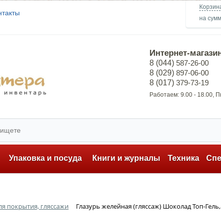
Корзин
нтакты
на сум
Интернет-магази
8 (044)
587-26-00
8 (029)
897-06-00
8 (017)
379-73-19
Работаем: 9.00 - 18.00, 
ь
Упаковка и посуда
Книги и журналы
Техника
Сп
ля покрытия, гляссажи
Глазурь желейная (гляссаж) Шоколад Топ-Гель, 