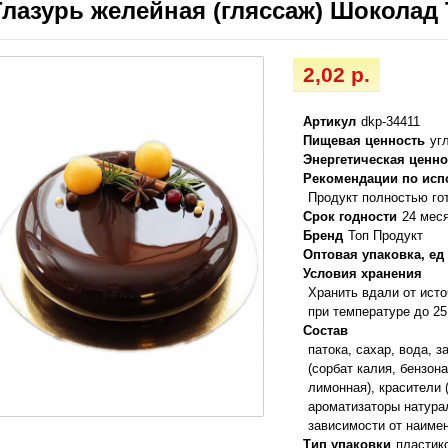
Глазурь желейная (гляссаж) Шоколад Т
2,02 р.
Артикул
dkp-34411
Пищевая ценность
уг
Энергетическая ценно
Рекомендации по ис
Продукт полностью го
Срок годности
24 мес
Бренд
Топ Продукт
Оптовая упаковка, ед
Условия хранения
Хранить вдали от ист
при температуре до 25
Состав
патока, сахар, вода, з
(сорбат калия, бензона
лимонная), красители 
ароматизаторы натура
зависимости от наиме
Тип упаковки
пластик