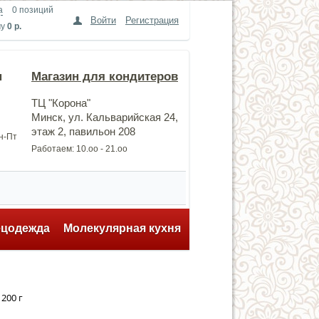
а
0 позиций
Войти
Регистрация
му
0 р.
н
Магазин для кондитеров
ТЦ "Корона"
Минск, ул. Кальварийская 24,
этаж 2, павильон 208
Пн-Пт
Работаем: 10.оо - 21.оо
ецодежда
Молекулярная кухня
200 г