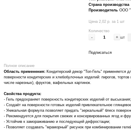
Страна производства
Производитель
ООО "
Цена 2,02 р. за 1 шт
Количество
-
+
шт
Подписаться
Полное описание
Область применения:
Кондитерский декор "Топ-Гель" применяется д
поверхности кондитерских и хлебобулочных изделий: пирогов, тортов (
числе нарезных), фруктов, вафельных картинок.
Свойства продукта:
- Гель предохраняет поверхность кондитерских изделий от высыхания
- Создаёт на поверхности готовых изделий привлекательное глянцево
- Уникальная формула позволяет придать "зеркальный" блеск поверх
- Рекомендуется для покрытия свежих и консервированных ягод и фру
- Устойчив к замораживанию и последующей дефростации;
- Позволяет создавать "мраморный" рисунок при комбинировании гел