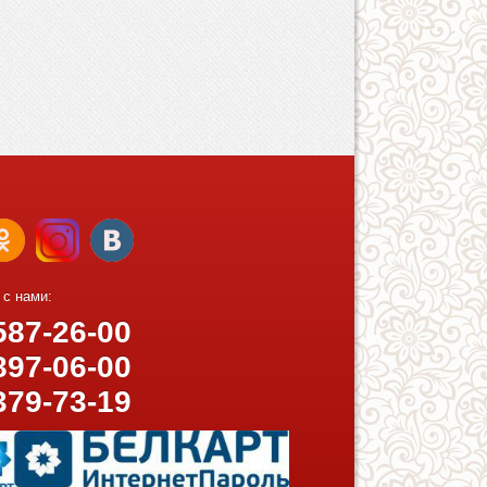
 с нами:
87-26-00
97-06-00
379-73-19