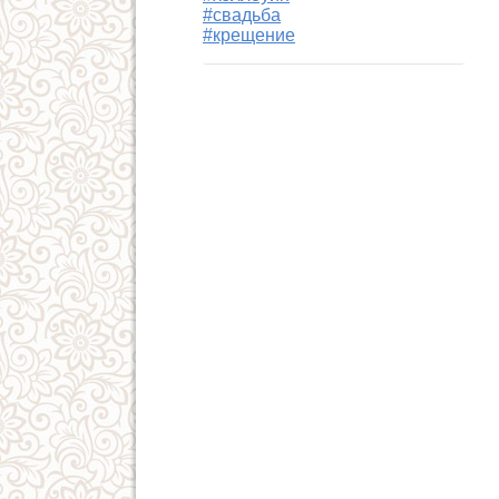
#свадьба
#крещение