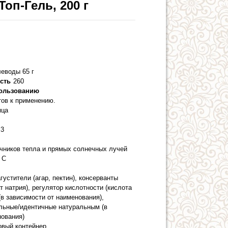
оп-Гель, 200 г
леводы 65 г
сть
260
пользованию
тов к применению.
яца
3
очников тепла и прямых солнечных лучей
 С
агустители (агар, пектин), консерванты
т натрия), регулятор кислотности (кислота
(в зависимости от наименования),
льные/идентичные натуральным (в
нования)
овый контейнер