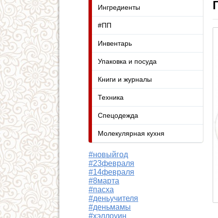
Ингредиенты
#ПП
Инвентарь
Упаковка и посуда
Книги и журналы
Техника
Спецодежда
Молекулярная кухня
#новыйгод
#23февраля
#14февраля
#8марта
#пасха
#деньучителя
#деньмамы
#хэллоуин