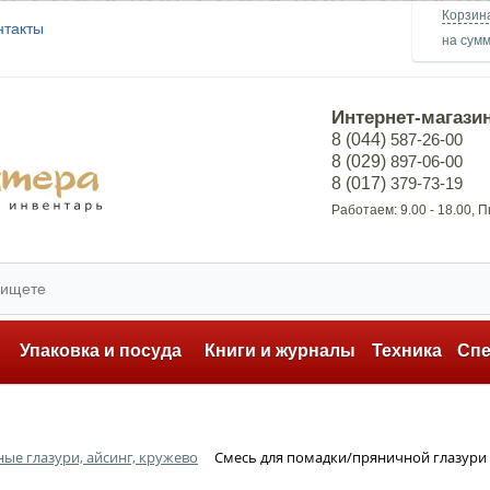
Корзин
нтакты
на сум
Интернет-магази
8 (044)
587-26-00
8 (029)
897-06-00
8 (017)
379-73-19
Работаем: 9.00 - 18.00, 
ь
Упаковка и посуда
Книги и журналы
Техника
Сп
ые глазури, айсинг, кружево
Смесь для помадки/пряничной глазури T