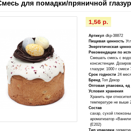
Смесь для помадки/пряничной глазури
1,56 р.
Артикул
dkp-38872
Пищевая ценность
Уг
Энергетическая ценно
Рекомендации по ис
Смешать смесь с водо
консистенции. Дозиров
глазури: 1000 г смеси 
Срок годности
24 мес
Бренд
Топ Декор
Оптовая упаковка, ед
Условия хранения
Хранить при относите
температуре не выше 
Состав
сахар, сухой глюкозны
ароматизатор «Ванилин
(Е202)
Тип упаковки
гермети