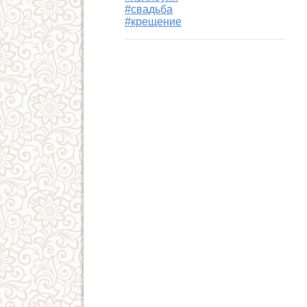
#свадьба
#крещение