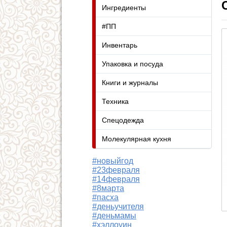
Ингредиенты
#ПП
Инвентарь
Упаковка и посуда
Книги и журналы
Техника
Спецодежда
Молекулярная кухня
#новыйгод
#23февраля
#14февраля
#8марта
#пасха
#деньучителя
#деньмамы
#хэллоуин