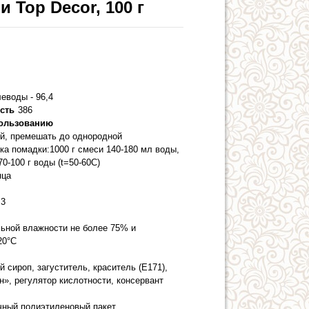
 Top Decor, 100 г
леводы - 96,4
сть
386
пользованию
й, премешать до однородной
ка помадки:1000 г смеси 140-180 мл воды,
70-100 г воды (t=50-60С)
яца
3
льной влажности не более 75% и
20°С
й сироп, загуститель, краситель (Е171),
», регулятор кислотности, консервант
чный полиэтиленовый пакет