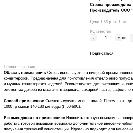
Страна производства
Производитель
ООО "
Цена 1,56 р. за 1 шт
Количество
-
+
шт
Подписаться
Полное описание
Область применения:
Смесь используется в пищевой промышленности
кондитерской. Предназначена для приготовления отделочного полуф
и мучных кондитерских изделий. Рекомендуется для рисования и нане
элементах декора из мастики, марципана, сахарной пасты, вафельног
Способ применения:
Смешать сухую смесь с водой. Перемешать до
1000 гр смеси 140-180 мл воды (t=50-60С).
Рекомендации по применению:
Наносить готовую помадку на повер
работы с готовой помадкой возможно дополнительное внесение небол
получения требуемой консистенции. Идеально подходит для нанесени