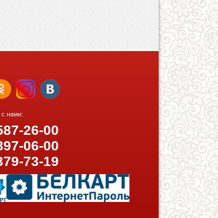
 с нами:
87-26-00
97-06-00
379-73-19