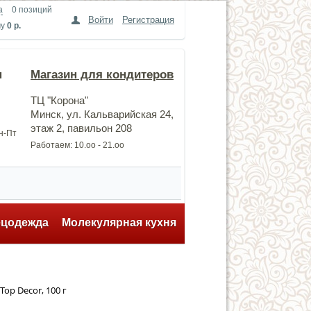
а
0 позиций
Войти
Регистрация
му
0 р.
н
Магазин для кондитеров
ТЦ "Корона"
Минск, ул. Кальварийская 24,
этаж 2, павильон 208
Пн-Пт
Работаем: 10.оо - 21.оо
ецодежда
Молекулярная кухня
op Decor, 100 г