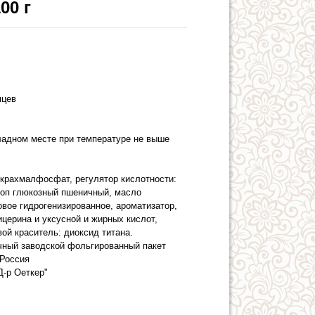
00 г
яцев
ладном месте при температуре не выше
икрахмалфосфат, регулятор кислотности:
роп глюкозный пшеничный, масло
вое гидрогенизированное, ароматизатор,
церина и уксусной и жирных кислот,
ой краситель: диоксид титана.
чный заводской фольгированный пакет
Россия
Д-р Оеткер"