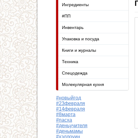
Ингредиенты
#ПП
Инвентарь
Упаковка и посуда
Книги и журналы
Техника
Спецодежда
Молекулярная кухня
#новыйгод
#23февраля
#14февраля
#8марта
#пасха
#деньучителя
#деньмамы
#хэллоуин