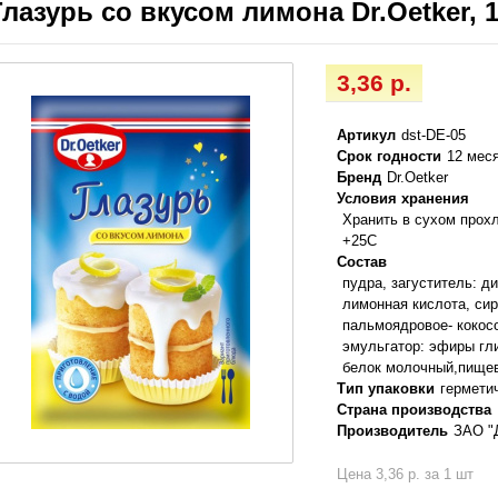
Глазурь со вкусом лимона Dr.Oetker, 1
3,36 р.
Артикул
dst-DE-05
Срок годности
12 мес
Бренд
Dr.Oetker
Условия хранения
Хранить в сухом прох
+25С
Состав
пудра, загуститель: д
лимонная кислота, си
пальмоядровое- кокосо
эмульгатор: эфиры гли
белок молочный,пищев
Тип упаковки
гермети
Страна производства
Производитель
ЗАО "
Цена 3,36 р. за 1 шт