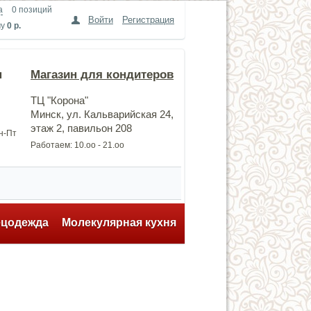
а
0 позиций
Войти
Регистрация
му
0 р.
н
Магазин для кондитеров
ТЦ "Корона"
Минск, ул. Кальварийская 24,
этаж 2, павильон 208
Пн-Пт
Работаем: 10.оо - 21.оо
ецодежда
Молекулярная кухня