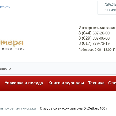
Корзин
нтакты
на сум
Интернет-магази
8 (044)
587-26-00
8 (029)
897-06-00
8 (017)
379-73-19
Работаем: 9.00 - 18.00, 
ь
Упаковка и посуда
Книги и журналы
Техника
Сп
ля покрытия, гляссажи
Глазурь со вкусом лимона Dr.Oetker, 100 г