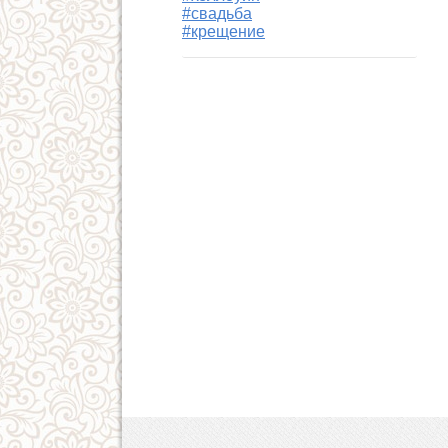
#свадьба
#крещение