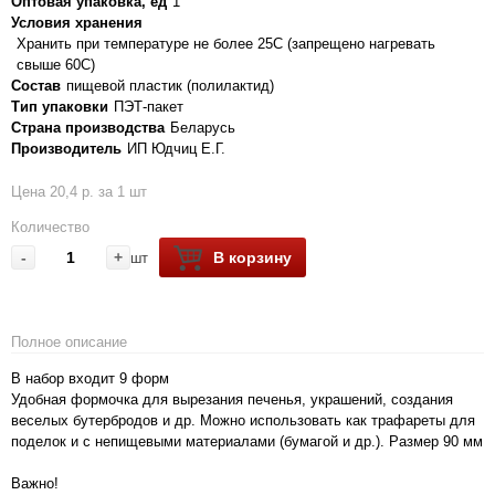
Оптовая упаковка, ед
1
Условия хранения
Хранить при температуре не более 25С (запрещено нагревать
свыше 60С)
Состав
пищевой пластик (полилактид)
Тип упаковки
ПЭТ-пакет
Страна производства
Беларусь
Производитель
ИП Юдчиц Е.Г.
Цена 20,4 р. за 1 шт
Количество
-
+
В корзину
шт
Полное описание
В набор входит 9 форм
Удобная формочка для вырезания печенья, украшений, создания
веселых бутербродов и др. Можно использовать как трафареты для
поделок и с непищевыми материалами (бумагой и др.). Размер 90 мм
Важно!