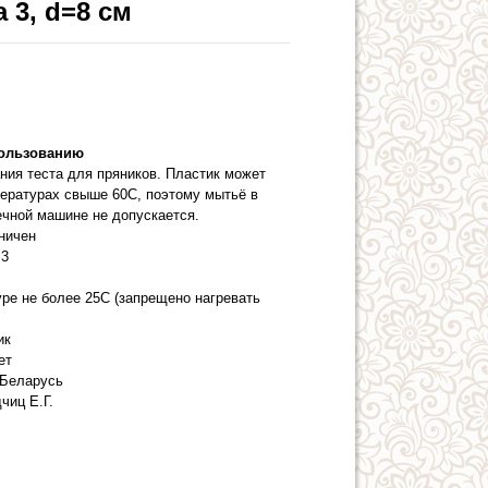
3, d=8 см
пользованию
ния теста для пряников. Пластик может
пературах свыше 60С, поэтому мытьё в
ечной машине не допускается.
аничен
3
уре не более 25С (запрещено нагревать
ик
ет
Беларусь
чиц Е.Г.