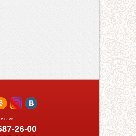
 с нами:
87-26-00