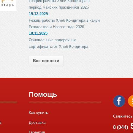
График работы Хлеб Кондитера в
период майских праздников 2026
19.12.2025
Режим работы Хлеб Кондитера в канун
Рождества и Нового года 2026
18.11.2025
Обновленные подарочные
сертификаты от Хлеб Кондитера
Все новости
Помощь
Как купить
Свяжитесь
а
Доставка
5
8 (044)
Гарантия