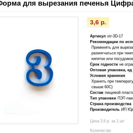
Форма для вырезания печенья Цифра 
3,6 р.
Артикул
xtr-3D-17
Рекомендации по ис
Применять для выреза
размягчаться при тем
кипятке или посудомо
Срок годности
не огр
Оптовая упаковка, ед
Условия хранения
Хранить при температ
свыше 60С)
Состав
пищевой пласт
Тип упаковки
ПЭТ-пак
Страна производства
Производитель
ИП Юд
Цена 3,6 р. за 1 шт
Количество