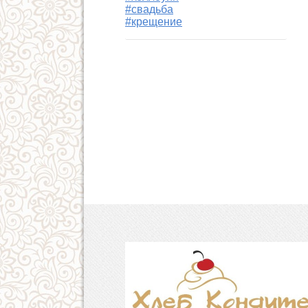
#свадьба
#крещение