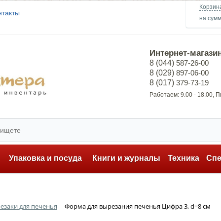
Корзин
нтакты
на сум
Интернет-магази
8 (044)
587-26-00
8 (029)
897-06-00
8 (017)
379-73-19
Работаем: 9.00 - 18.00, 
ь
Упаковка и посуда
Книги и журналы
Техника
Сп
езаки для печенья
Форма для вырезания печенья Цифра 3, d=8 см