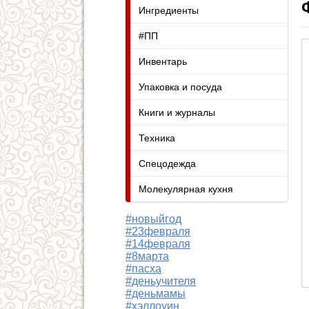
Ингредиенты
#ПП
Инвентарь
Упаковка и посуда
Книги и журналы
Техника
Спецодежда
Молекулярная кухня
#новыйгод
#23февраля
#14февраля
#8марта
#пасха
#деньучителя
#деньмамы
#хэллоуин