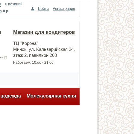
а
0 позиций
Войти
Регистрация
му
0 р.
н
Магазин для кондитеров
ТЦ "Корона"
Минск, ул. Кальварийская 24,
этаж 2, павильон 208
Пн-Пт
Работаем: 10.оо - 21.оо
ецодежда
Молекулярная кухня