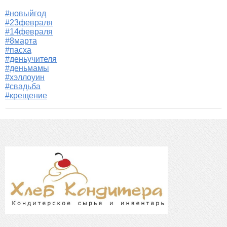
#новыйгод
#23февраля
#14февраля
#8марта
#пасха
#деньучителя
#деньмамы
#хэллоуин
#свадьба
#крещение