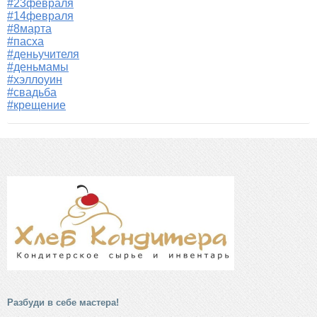
#23февраля
#14февраля
#8марта
#пасха
#деньучителя
#деньмамы
#хэллоуин
#свадьба
#крещение
Разбуди в себе мастера!