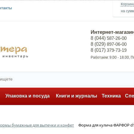
Корзин
нтакты
на сум
Интернет-магази
8 (044)
587-26-00
8 (029)
897-06-00
8 (017)
379-73-19
Работаем: 9.00 - 18.00, 
ь
Упаковка и посуда
Книги и журналы
Техника
Сп
ормы бумажные для выпечки и конфет
Форма для кулича ФАРФОР d1