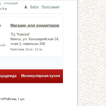
а
0 позиций
Войти
Регистрация
му
0 р.
н
Магазин для кондитеров
ТЦ "Корона"
Минск, ул. Кальварийская 24,
этаж 2, павильон 208
Пн-Пт
Работаем: 10.оо - 21.оо
ецодежда
Молекулярная кухня
10*h85 мм, 1 шт.