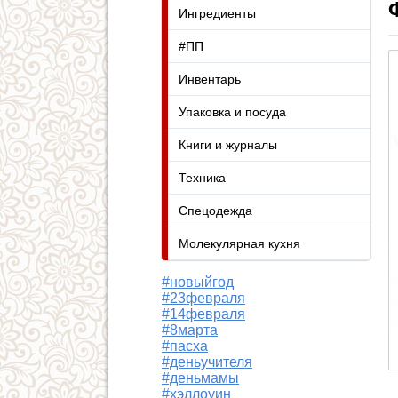
Ингредиенты
#ПП
Инвентарь
Упаковка и посуда
Книги и журналы
Техника
Спецодежда
Молекулярная кухня
#новыйгод
#23февраля
#14февраля
#8марта
#пасха
#деньучителя
#деньмамы
#хэллоуин