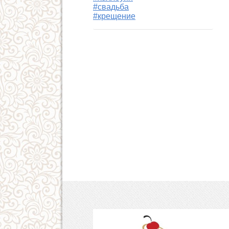
#свадьба
#крещение