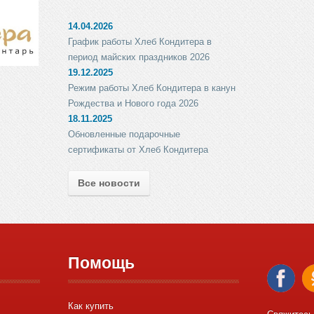
14.04.2026
График работы Хлеб Кондитера в
период майских праздников 2026
19.12.2025
Режим работы Хлеб Кондитера в канун
Рождества и Нового года 2026
18.11.2025
Обновленные подарочные
сертификаты от Хлеб Кондитера
Все новости
Помощь
Как купить