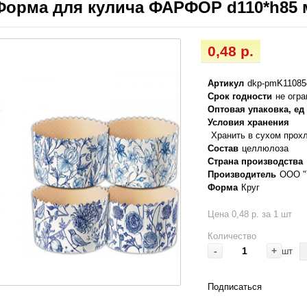
Форма для кулича ФАРФОР d110*h85 м
0,48 р.
Артикул
dkp-pmK1108
Срок годности
не огр
Оптовая упаковка, ед
Условия хранения
Хранить в сухом прох
Состав
целлюлоза
Страна производства
Производитель
ООО "
Форма
Круг
Цена 0,48 р. за 1 шт
Количество
-
+
шт
Подписаться