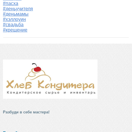
#пасха
#деньучителя
#деньмамы
#хэллоуин
#свадьба
#крещение
Разбуди в себе мастера!