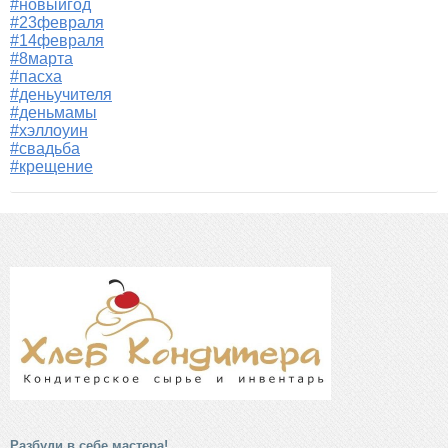
#новыйгод
#23февраля
#14февраля
#8марта
#пасха
#деньучителя
#деньмамы
#хэллоуин
#свадьба
#крещение
Разбуди в себе мастера!