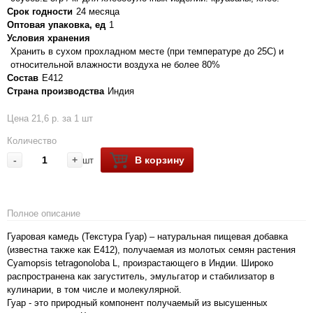
Срок годности
24 месяца
Оптовая упаковка, ед
1
Условия хранения
Хранить в сухом прохладном месте (при температуре до 25С) и
относительной влажности воздуха не более 80%
Состав
Е412
Страна производства
Индия
Цена 21,6 р. за 1 шт
Количество
-
+
В корзину
шт
Полное описание
Гуаровая камедь (Текстура Гуар) – натуральная пищевая добавка
(известна также как Е412), получаемая из молотых семян растения
Cyamopsis tetragonoloba L, произрастающего в Индии. Широко
распространена как загуститель, эмульгатор и стабилизатор в
кулинарии, в том числе и молекулярной.
Гуар - это природный компонент получаемый из высушенных