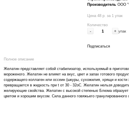
Производитель
ООО "
Цена 48 р. за 1 упак
Количество
-
+
упак
Подписаться
Полное описание
Желатин представляет собой стабилизатор, используемый в приготов
мороженого. Желатин не влияет на вкус, цвет и запах готового проду
содержащего коллаген или оссеин (шкуры, сухожилия, хрящи и кости
превращается в жидкость при t от 30 - 32oC. Желатин нельзя доводить
желирующие свойства. Желатин с высокой степенью Блюма образует 
цветом и хорошим вкусом. Сила данного говяжьего гранулированного 