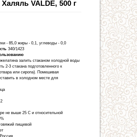
Халяль VALDE, 500 г
Х
лки - 85,0 жиры - 0,1, углеводы - 0,0
сть
340/1423
пользованию
желатина залить стаканом холодной воды
ить 2-3 стакана подготовленного к
отвара или сиропа). Помешивая
Оставить в холодном месте для
яца
2
ре не выше 25 С и относительной
0%
говяжий пищевой
ет
Россия