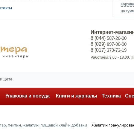
Корзин
нтакты
на сум
Интернет-магази
8 (044)
587-26-00
8 (029)
897-06-00
8 (017)
379-73-19
Работаем: 9.00 - 18.00, 
ь
Упаковка и посуда
Книги и журналы
Техника
Сп
гар, пектин, желатин, пищевой клей и добавки
Желатин гранулирован