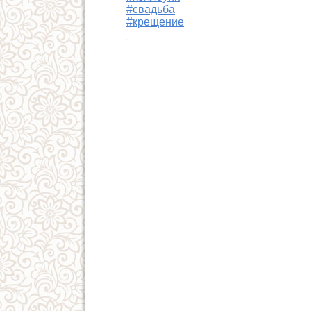
#свадьба
#крещение