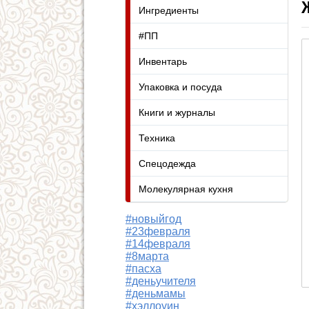
Ингредиенты
#ПП
Инвентарь
Упаковка и посуда
Книги и журналы
Техника
Спецодежда
Молекулярная кухня
#новыйгод
#23февраля
#14февраля
#8марта
#пасха
#деньучителя
#деньмамы
#хэллоуин