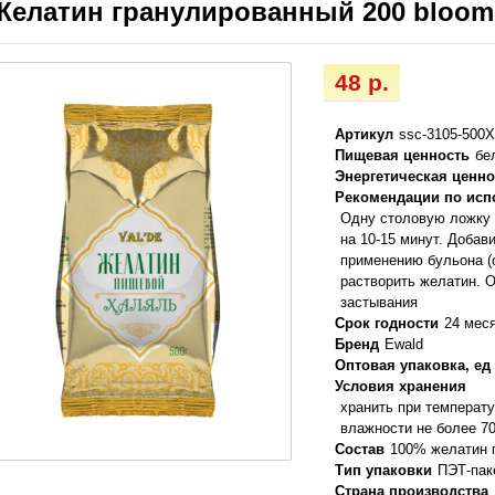
Желатин гранулированный 200 bloom 
48 р.
Артикул
ssc-3105-500
Пищевая ценность
бе
Энергетическая ценно
Рекомендации по ис
Одну столовую ложку 
на 10-15 минут. Добав
применению бульона (
растворить желатин. 
застывания
Срок годности
24 мес
Бренд
Ewald
Оптовая упаковка, ед
Условия хранения
хранить при температу
влажности не более 7
Состав
100% желатин 
Тип упаковки
ПЭТ-пак
Страна производства