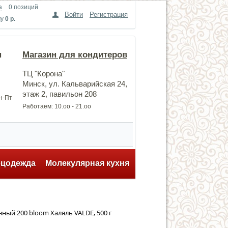
а
0 позиций
Войти
Регистрация
му
0 р.
н
Магазин для кондитеров
ТЦ "Корона"
Минск, ул. Кальварийская 24,
этаж 2, павильон 208
Пн-Пт
Работаем: 10.оо - 21.оо
ецодежда
Молекулярная кухня
ный 200 bloom Халяль VALDE, 500 г