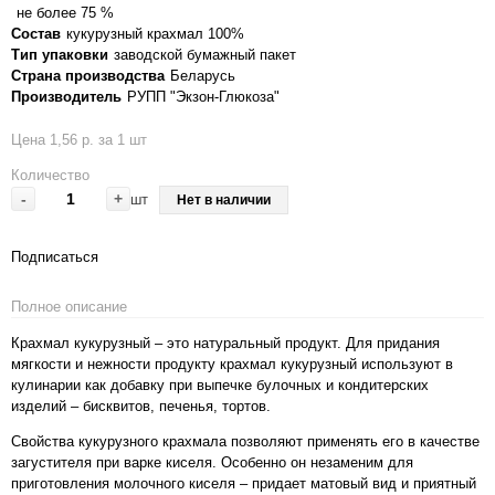
не более 75 %
Состав
кукурузный крахмал 100%
Тип упаковки
заводской бумажный пакет
Страна производства
Беларусь
Производитель
РУПП "Экзон-Глюкоза"
Цена 1,56 р. за 1 шт
Количество
-
+
шт
Нет в наличии
Подписаться
Полное описание
Крахмал кукурузный – это натуральный продукт. Для придания
мягкости и нежности продукту крахмал кукурузный используют в
кулинарии как добавку при выпечке булочных и кондитерских
изделий – бисквитов, печенья, тортов.
Свойства кукурузного крахмала позволяют применять его в качестве
загустителя при варке киселя. Особенно он незаменим для
приготовления молочного киселя – придает матовый вид и приятный