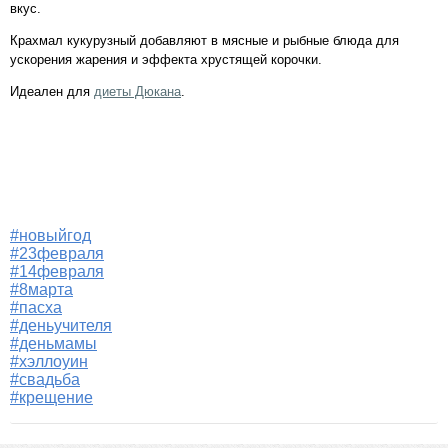
вкус.
Крахмал кукурузный добавляют в мясные и рыбные блюда для
ускорения жарения и эффекта хрустящей корочки.
Идеален для
диеты Дюкана
.
#новыйгод
#23февраля
#14февраля
#8марта
#пасха
#деньучителя
#деньмамы
#хэллоуин
#свадьба
#крещение