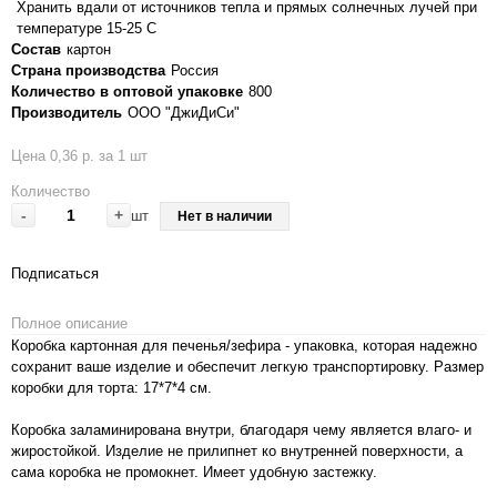
Хранить вдали от источников тепла и прямых солнечных лучей при
температуре 15-25 С
Состав
картон
Страна производства
Россия
Количество в оптовой упаковке
800
Производитель
ООО "ДжиДиСи"
Цена 0,36 р. за 1 шт
Количество
-
+
шт
Нет в наличии
Подписаться
Полное описание
Коробка картонная для печенья/зефира - упаковка, которая надежно
сохранит ваше изделие и обеспечит легкую транспортировку. Размер
коробки для торта: 17*7*4 см.
Коробка заламинирована внутри, благодаря чему является влаго- и
жиростойкой. Изделие не прилипнет ко внутренней поверхности, а
сама коробка не промокнет. Имеет удобную застежку.