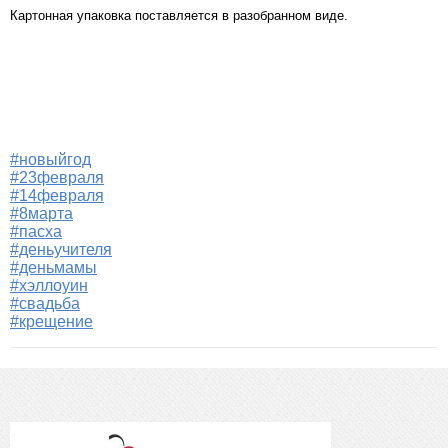
Картонная упаковка поставляется в разобранном виде.
#новыйгод
#23февраля
#14февраля
#8марта
#пасха
#деньучителя
#деньмамы
#хэллоуин
#свадьба
#крещение