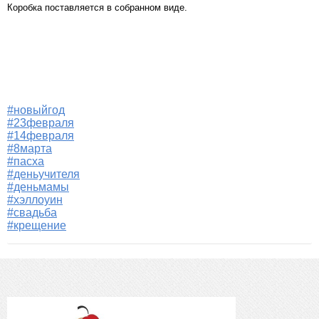
Коробка поставляется в собранном виде.
#новыйгод
#23февраля
#14февраля
#8марта
#пасха
#деньучителя
#деньмамы
#хэллоуин
#свадьба
#крещение