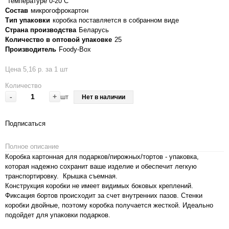
температуре 0-20 С
Состав
микрогофрокартон
Тип упаковки
коробка поставляется в cобранном виде
Страна производства
Беларусь
Количество в оптовой упаковке
25
Производитель
Foody-Box
Цена 5,16 р. за 1 шт
Количество
-
+
шт
Нет в наличии
Подписаться
Полное описание
Коробка картонная для подарков/пирожных/тортов - упаковка,
которая надежно сохранит ваше изделие и обеспечит легкую
транспортировку. Крышка съемная.
Конструкция коробки не имеет видимых боковых креплений.
Фиксация бортов происходит за счет внутренних пазов. Стенки
коробки двойные, поэтому коробка получается жесткой. Идеально
подойдет для упаковки подарков.