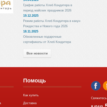
График работы Хлеб Кондитера в
период майских праздников 2026
19.12.2025
Режим работы Хлеб Кондитера в канун
Рождества и Нового года 2026
18.11.2025
Обновленные подарочные
сертификаты от Хлеб Кондитера
Все новости
Помощь
Как купить
Свяжитесь
а
Доставка
5
8 (044)