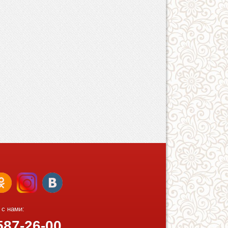
 с нами:
87-26-00