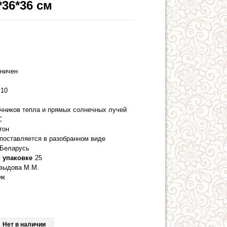
*36*36 см
аничен
10
очников тепла и прямых солнечных лучей
С
тон
 поставляется в разобранном виде
Беларусь
 упаковке
25
выдова М.М.
ик
Нет в наличии