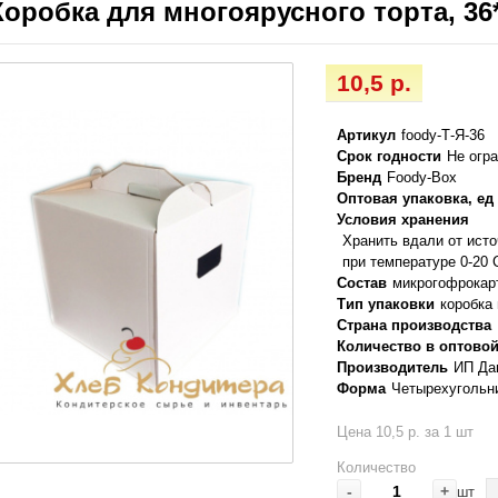
Коробка для многоярусного торта, 36
10,5 р.
Артикул
foody-Т-Я-36
Срок годности
Не огр
Бренд
Foody-Box
Оптовая упаковка, ед
Условия хранения
Хранить вдали от ист
при температуре 0-20 
Состав
микрогофрокар
Тип упаковки
коробка
Страна производства
Количество в оптовой
Производитель
ИП Да
Форма
Четырехугольн
Цена 10,5 р. за 1 шт
Количество
-
+
шт