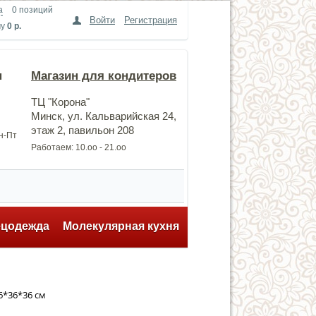
а
0 позиций
Войти
Регистрация
му
0 р.
н
Магазин для кондитеров
ТЦ "Корона"
Минск, ул. Кальварийская 24,
этаж 2, павильон 208
Пн-Пт
Работаем: 10.оо - 21.оо
ецодежда
Молекулярная кухня
6*36*36 см