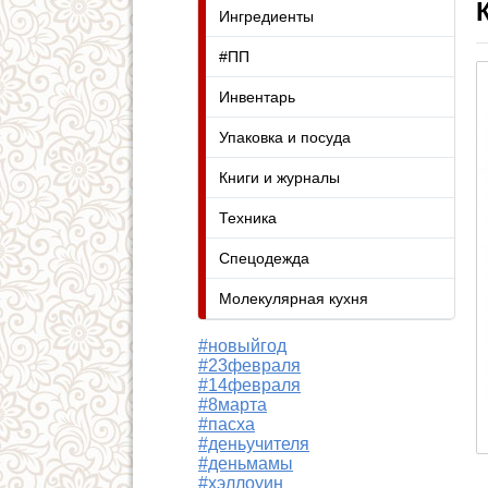
Ингредиенты
#ПП
Инвентарь
Упаковка и посуда
Книги и журналы
Техника
Спецодежда
Молекулярная кухня
#новыйгод
#23февраля
#14февраля
#8марта
#пасха
#деньучителя
#деньмамы
#хэллоуин