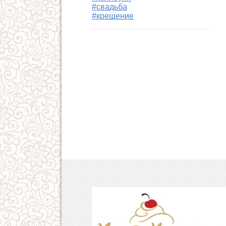
#свадьба
#крещение