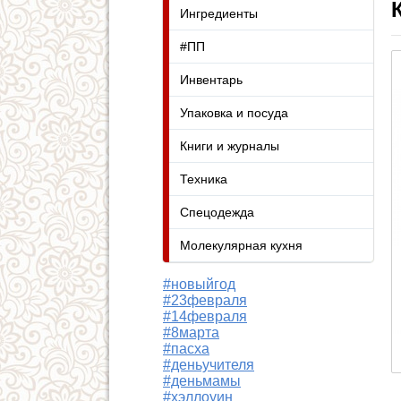
Ингредиенты
#ПП
Инвентарь
Упаковка и посуда
Книги и журналы
Техника
Спецодежда
Молекулярная кухня
#новыйгод
#23февраля
#14февраля
#8марта
#пасха
#деньучителя
#деньмамы
#хэллоуин