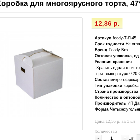
Коробка для многоярусного торта, 47
12,36 р.
Артикул
foody-Т-Я-45
Срок годности
Не огр
Бренд
Foody-Box
Оптовая упаковка, ед
Условия хранения
Хранить вдали от ист
при температуре 0-20 
Состав
микрогофрокар
Тип упаковки
коробка
Страна производства
Количество в оптовой
Производитель
ИП Да
Форма
Четырехугольн
Цена 12,36 р. за 1 шт
Количество
-
+
шт