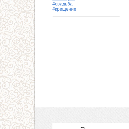
#свадьба
#крещение