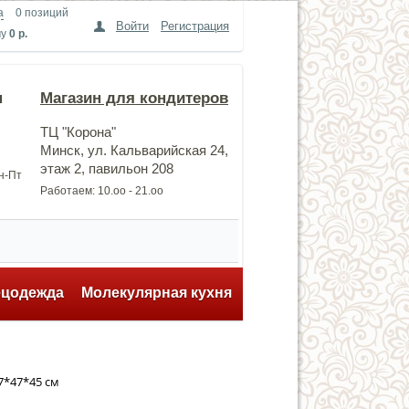
а
0 позиций
Войти
Регистрация
му
0 р.
н
Магазин для кондитеров
ТЦ "Корона"
Минск, ул. Кальварийская 24,
этаж 2, павильон 208
Пн-Пт
Работаем: 10.оо - 21.оо
ецодежда
Молекулярная кухня
7*47*45 см