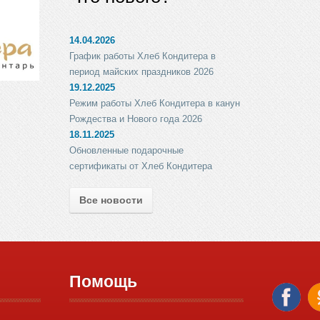
14.04.2026
График работы Хлеб Кондитера в
период майских праздников 2026
19.12.2025
Режим работы Хлеб Кондитера в канун
Рождества и Нового года 2026
18.11.2025
Обновленные подарочные
сертификаты от Хлеб Кондитера
Все новости
Помощь