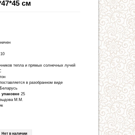
*47*45 см
аничен
10
очников тепла и прямых солнечных лучей
С
тон
 поставляется в разобранном виде
Беларусь
 упаковке
25
выдова М.М.
ик
Нет в наличии