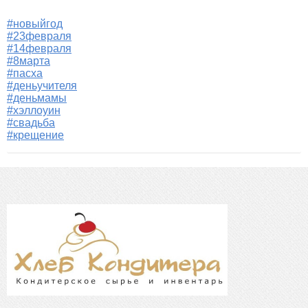
#новыйгод
#23февраля
#14февраля
#8марта
#пасха
#деньучителя
#деньмамы
#хэллоуин
#свадьба
#крещение