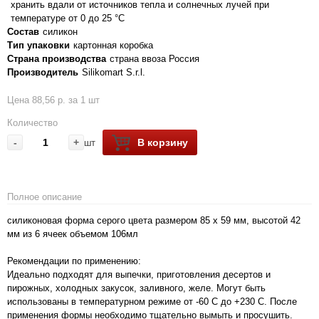
хранить вдали от источников тепла и солнечных лучей при
температуре от 0 до 25 °C
Состав
силикон
Тип упаковки
картонная коробка
Страна производства
страна ввоза Россия
Производитель
Silikomart S.r.l.
Цена 88,56 р. за 1 шт
Количество
-
+
В корзину
шт
Полное описание
силиконовая форма серого цвета размером 85 x 59 мм, высотой 42
мм из 6 ячеек объемом 106мл
Рекомендации по применению:
Идеально подходят для выпечки, приготовления десертов и
пирожных, холодных закусок, заливного, желе. Могут быть
использованы в температурном режиме от -60 С до +230 С. После
применения формы необходимо тщательно вымыть и просушить.