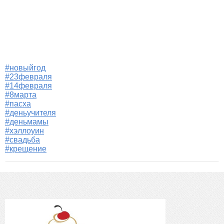
#новыйгод
#23февраля
#14февраля
#8марта
#пасха
#деньучителя
#деньмамы
#хэллоуин
#свадьба
#крещение