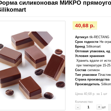
Форма силиконовая МИКРО прямоуго
Silikomart
40,68 р.
Артикул
tlk-RECTANG
Срок годности
Не огр
Бренд
Silikomart
Оптовая упаковка, ед
Условия хранения
Хранить вдали от ист
при температуре 15-25
Состав
силикон
Тип упаковки
Пластик
Страна производства
Производитель
Silikom
Цена 40,68 р. за 1 шт
Количество
-
+
шт