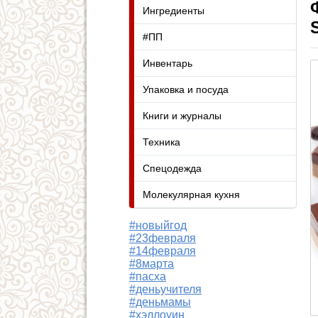
Ингредиенты
#ПП
Инвентарь
Упаковка и посуда
Книги и журналы
Техника
Спецодежда
Молекулярная кухня
#новыйгод
#23февраля
#14февраля
#8марта
#пасха
#деньучителя
#деньмамы
#хэллоуин