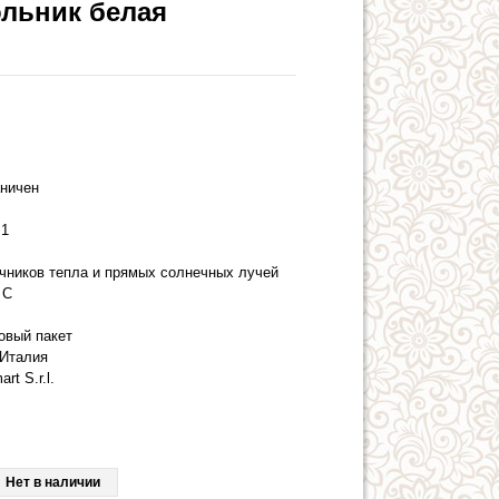
льник белая
аничен
1
очников тепла и прямых солнечных лучей
 С
овый пакет
Италия
art S.r.l.
Нет в наличии