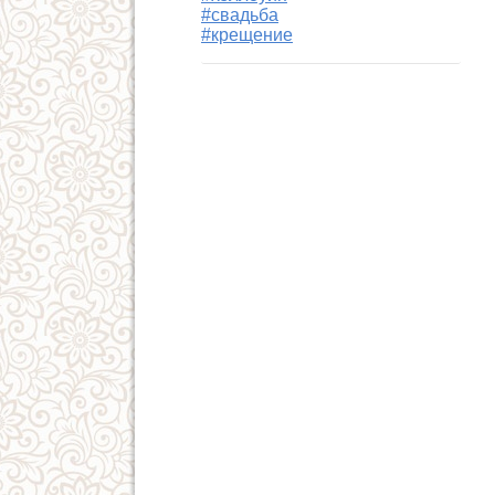
#свадьба
#крещение