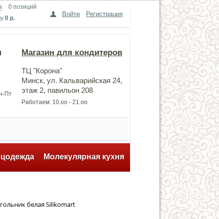
а
0 позиций
Войти
Регистрация
му
0 р.
н
Магазин для кондитеров
ТЦ "Корона"
Минск, ул. Кальварийская 24,
этаж 2, павильон 208
Пн-Пт
Работаем: 10.оо - 21.оо
ецодежда
Молекулярная кухня
льник белая Silikomart