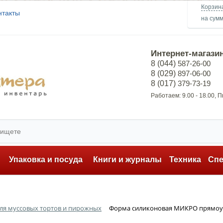
Корзин
нтакты
на сум
Интернет-магази
8 (044)
587-26-00
8 (029)
897-06-00
8 (017)
379-73-19
Работаем: 9.00 - 18.00, 
ь
Упаковка и посуда
Книги и журналы
Техника
Сп
ля муссовых тортов и пирожных
Форма силиконовая МИКРО прямоуго