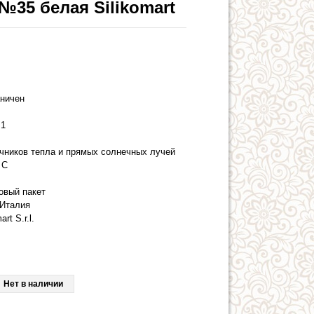
35 белая Silikomart
аничен
1
очников тепла и прямых солнечных лучей
 С
овый пакет
Италия
art S.r.l.
Нет в наличии