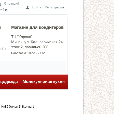
а
0 позиций
Войти
Регистрация
му
0 р.
н
Магазин для кондитеров
ТЦ "Корона"
Минск, ул. Кальварийская 24,
этаж 2, павильон 208
Пн-Пт
Работаем: 10.оо - 21.оо
ецодежда
Молекулярная кухня
№35 белая Silikomart