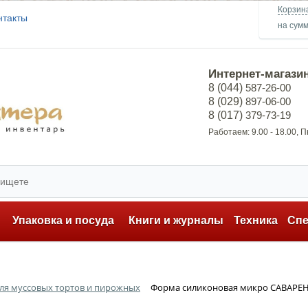
Корзин
нтакты
на сум
Интернет-магази
8 (044)
587-26-00
8 (029)
897-06-00
8 (017)
379-73-19
Работаем: 9.00 - 18.00, 
ь
Упаковка и посуда
Книги и журналы
Техника
Сп
ля муссовых тортов и пирожных
Форма силиконовая микро САВАРЕН 