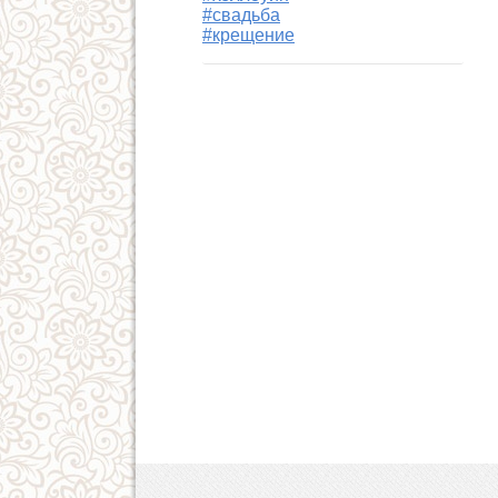
#свадьба
#крещение