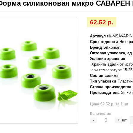
Форма силиконовая микро САВАРЕН №
62,52 р.
Артикул
tlk-MSAVARIN
Срок годности
Не огр
Бренд
Silikomart
Оптовая упаковка, ед
Условия хранения
Хранить вдали от ист
при температуре 15-25
Состав
силикон
Тип упаковки
Пластик
Страна производства
Производитель
Silikom
Цена 62,52 р. за 1 шт
Количество
-
+
шт