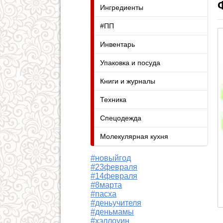
Ингредиенты
#ПП
Инвентарь
Упаковка и посуда
Книги и журналы
Техника
Спецодежда
Молекулярная кухня
#новыйгод
#23февраля
#14февраля
#8марта
#пасха
#деньучителя
#деньмамы
#хэллоуин