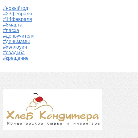
#новыйгод
#23февраля
#14февраля
#8марта
#пасха
#деньучителя
#деньмамы
#хэллоуин
#свадьба
#крещение