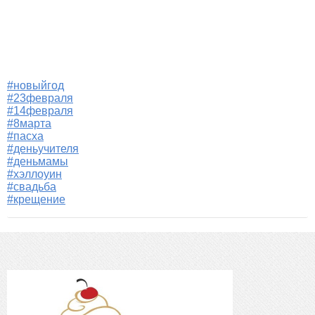
#новыйгод
#23февраля
#14февраля
#8марта
#пасха
#деньучителя
#деньмамы
#хэллоуин
#свадьба
#крещение