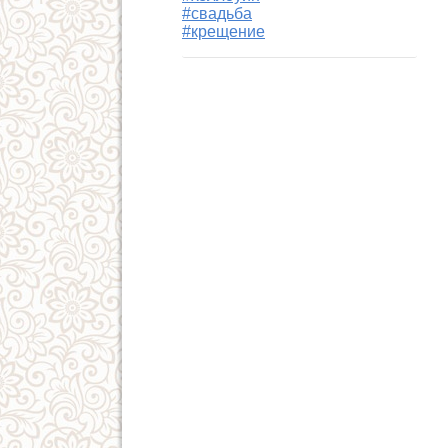
#свадьба
#крещение