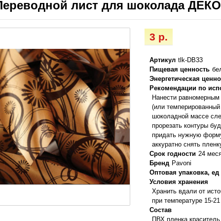
Переводной лист для шоколада ДЕ
3 р.
Артикул
tlk-DB33
Пищевая ценность
бе
Энергетическая ценно
Рекомендации по ис
Нанести равномерным
(или темперированный 
шоколадной массе сле
прорезать контуры бу
придать нужную форму
аккуратно снять пленк
Срок годности
24 мес
Бренд
Pavoni
Оптовая упаковка, ед
Условия хранения
Хранить вдали от ист
при температуре 15-21
Состав
ПВХ пленка,краситель