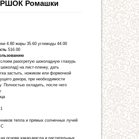
КОРШОК Ромашки
лки 4.80 жиры 35.60 углеводы 44.00
сть
516.00
пользованию
 слоем разогретую шоколадную глазурь
шоколад) на лист-пленку, дать
гка застыть, ножиком или формочкой
дущего декора, при необходимости
. Полностью охладить, после чего
у
яца
1
очников тепла и прямых солнечных лучей
 С
 на основе какао-масла и растительных