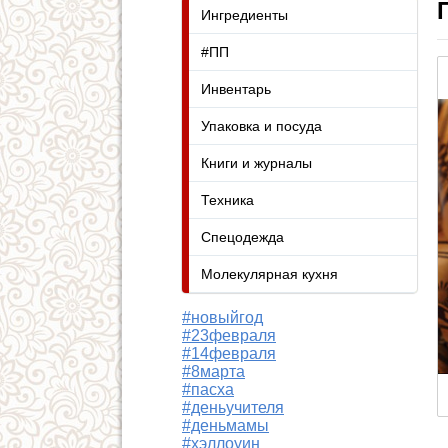
Ингредиенты
#ПП
Инвентарь
Упаковка и посуда
Книги и журналы
Техника
Спецодежда
Молекулярная кухня
#новыйгод
#23февраля
#14февраля
#8марта
#пасха
#деньучителя
#деньмамы
#хэллоуин