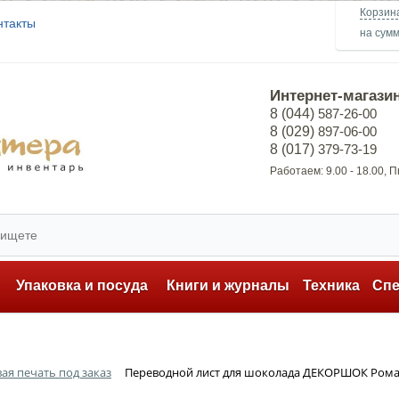
Корзин
нтакты
на сум
Интернет-магази
8 (044)
587-26-00
8 (029)
897-06-00
8 (017)
379-73-19
Работаем: 9.00 - 18.00, 
ь
Упаковка и посуда
Книги и журналы
Техника
Сп
ая печать под заказ
Переводной лист для шоколада ДЕКОРШОК Ром