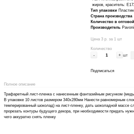
жиров, краситель: Е17
Тип упаковки
Пластик
Страна производства
Количество в оптовой
Производитель
Pavoni 
Цена 3 р. за 1 шт
Количество
-
+
шт
Подписаться
Полное описание
Трафаретный лист-пленка с нанесенным фантазийным рисунком (медь
В упаковке 10 листов размером 340х280мм Нанести равномерным сло
темперированный шоколад) на лист-пленку, дать шоколадной массе с
прорезать контуры будущего декора, при необходимости придать нуж
чего аккуратно снять пленку