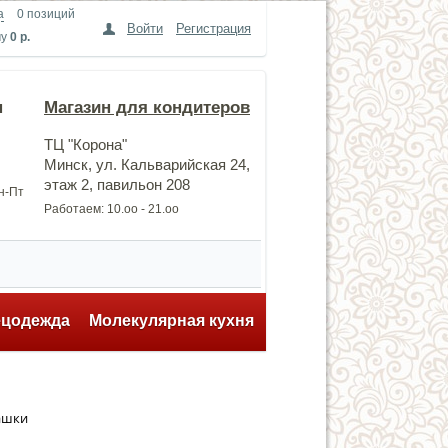
а
0 позиций
Войти
Регистрация
му
0 р.
н
Магазин для кондитеров
ТЦ "Корона"
Минск, ул. Кальварийская 24,
этаж 2, павильон 208
Пн-Пт
Работаем: 10.оо - 21.оо
ецодежда
Молекулярная кухня
ашки