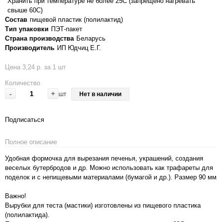
Хранить при температуре не более 25С (запрещено нагревать
свыше 60С)
Состав
пищевой пластик (полилактид)
Тип упаковки
ПЭТ-пакет
Страна производства
Беларусь
Производитель
ИП Юдчиц Е.Г.
Цена 3,24 р. за 1 шт
Количество
-
+
шт
Нет в наличии
Подписаться
Полное описание
Удобная формочка для вырезания печенья, украшений, создания
веселых бутербродов и др. Можно использовать как трафареты для
поделок и с непищевыми материалами (бумагой и др.). Размер 90 мм
Важно!
Вырубки для теста (мастики) изготовлены из пищевого пластика
(полилактида).