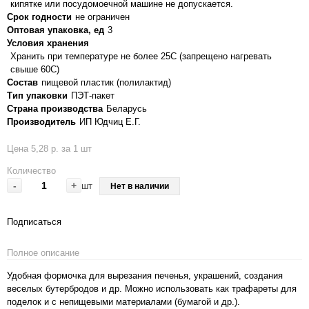
кипятке или посудомоечной машине не допускается.
Срок годности
не ограничен
Оптовая упаковка, ед
3
Условия хранения
Хранить при температуре не более 25С (запрещено нагревать
свыше 60С)
Состав
пищевой пластик (полилактид)
Тип упаковки
ПЭТ-пакет
Страна производства
Беларусь
Производитель
ИП Юдчиц Е.Г.
Цена 5,28 р. за 1 шт
Количество
-
+
шт
Нет в наличии
Подписаться
Полное описание
Удобная формочка для вырезания печенья, украшений, создания
веселых бутербродов и др. Можно использовать как трафареты для
поделок и с непищевыми материалами (бумагой и др.).