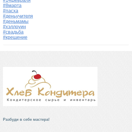
#14февраля
#8марта
#пасха
#деньучителя
#деньмамы
#хэллоуин
#свадьба
#крещение
Разбуди в себе мастера!