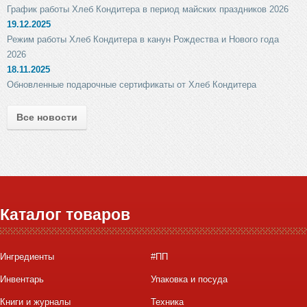
График работы Хлеб Кондитера в период майских праздников 2026
19.12.2025
Режим работы Хлеб Кондитера в канун Рождества и Нового года
2026
18.11.2025
Обновленные подарочные сертификаты от Хлеб Кондитера
Все новости
Каталог товаров
Ингредиенты
#ПП
Инвентарь
Упаковка и посуда
Книги и журналы
Техника