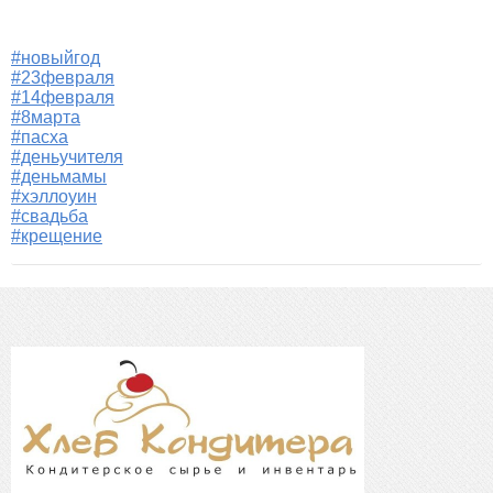
#новыйгод
#23февраля
#14февраля
#8марта
#пасха
#деньучителя
#деньмамы
#хэллоуин
#свадьба
#крещение