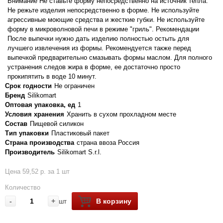
Внимание Не ставьте форму непосредственно на источник тепла.
Не режьте изделия непосредственно в форме. Не используйте
агрессивные моющие средства и жесткие губки. Не используйте
форму в микроволновой печи в режиме "гриль". Рекомендации
После выпечки нужно дать изделию полностью остыть для
лучшего извлечения из формы. Рекомендуется также перед
выпечкой предварительно смазывать формы маслом. Для полного
устранения следов жира в форме, ее достаточно просто
прокипятить в воде 10 минут.
Срок годности
Не ограничен
Бренд
Silikomart
Оптовая упаковка, ед
1
Условия хранения
Хранить в сухом прохладном месте
Состав
Пищевой силикон
Тип упаковки
Пластиковый пакет
Страна производства
страна ввоза Россия
Производитель
Silikomart S.r.l.
Цена 59,52 р. за 1 шт
Количество
-
+
В корзину
шт