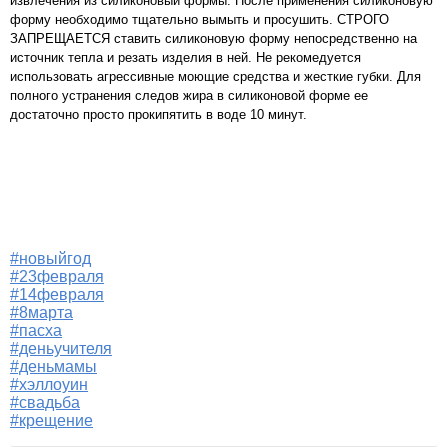
извлечения из силиконовый формы. После применения силиконовую
форму необходимо тщательно вымыть и просушить. СТРОГО
ЗАПРЕЩАЕТСЯ ставить силиконовую форму непосредственно на
источник тепла и резать изделия в ней. Не рекомедуется
использовать агрессивные моющие средства и жесткие губки. Для
полного устранения следов жира в силиконовой форме ее
достаточно просто прокипятить в воде 10 минут.
#новыйгод
#23февраля
#14февраля
#8марта
#пасха
#деньучителя
#деньмамы
#хэллоуин
#свадьба
#крещение