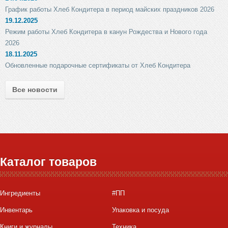
График работы Хлеб Кондитера в период майских праздников 2026
19.12.2025
Режим работы Хлеб Кондитера в канун Рождества и Нового года
2026
18.11.2025
Обновленные подарочные сертификаты от Хлеб Кондитера
Все новости
Каталог товаров
Ингредиенты
#ПП
Инвентарь
Упаковка и посуда
Книги и журналы
Техника