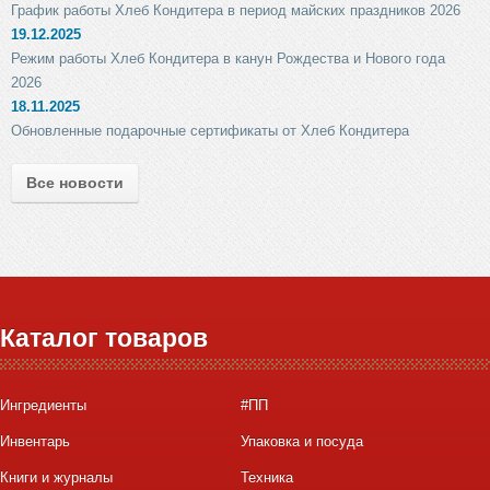
График работы Хлеб Кондитера в период майских праздников 2026
19.12.2025
Режим работы Хлеб Кондитера в канун Рождества и Нового года
2026
18.11.2025
Обновленные подарочные сертификаты от Хлеб Кондитера
Все новости
Каталог товаров
Ингредиенты
#ПП
Инвентарь
Упаковка и посуда
Книги и журналы
Техника