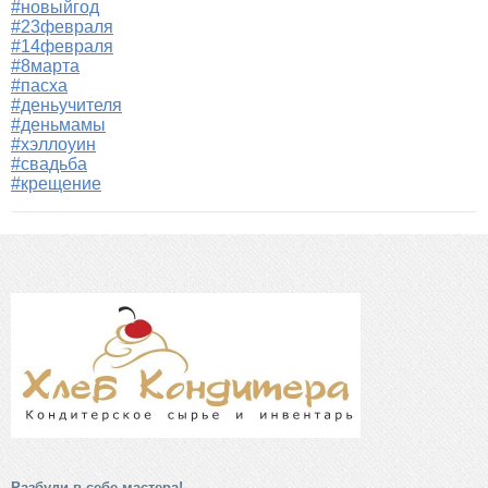
#новыйгод
#23февраля
#14февраля
#8марта
#пасха
#деньучителя
#деньмамы
#хэллоуин
#свадьба
#крещение
Разбуди в себе мастера!