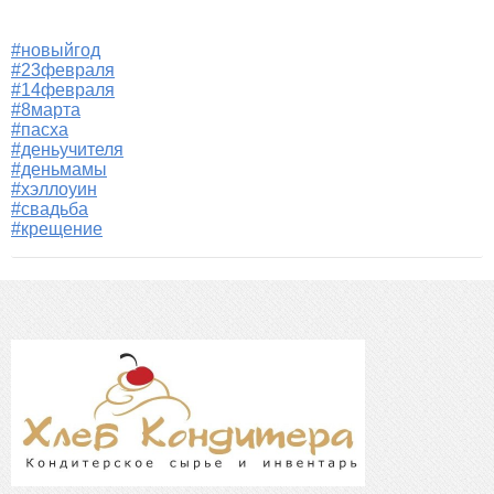
#новыйгод
#23февраля
#14февраля
#8марта
#пасха
#деньучителя
#деньмамы
#хэллоуин
#свадьба
#крещение