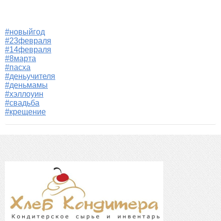
#новыйгод
#23февраля
#14февраля
#8марта
#пасха
#деньучителя
#деньмамы
#хэллоуин
#свадьба
#крещение